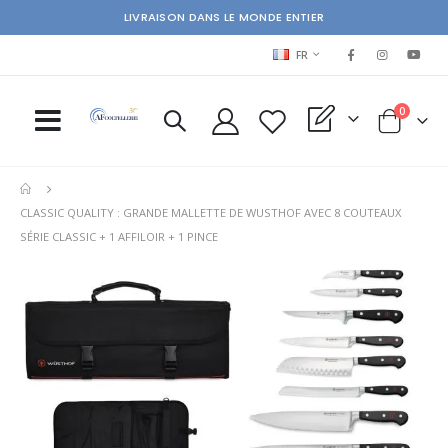
LIVRAISON DANS LE MONDE ENTIER
LANGUAGE
FR
items
0
My Quote
Cart
CLASSIC QUALITY : GRANDE MALLETTE DE WUSTHOF AVEC 8 COUTEAUX
SÉRIE CLASSIC + 1 AFFILOIR + 1 PINCE
Skip
Ski
to
to
the
the
end
beg
of
of
the
the
images
im
gallery
gal