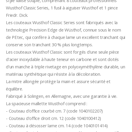
style valise souple, comprenant 8 couteaux professionnels 
Wusthof Classic Series, 1 fusil à aiguiser Wusthof et 1 pince 
Friedr. Dick.
Les couteaux Wusthof Classic Series sont fabriqués avec la 
technologie Precision Edge de Wüsthof, connue sous le nom 
de PEtec, qui confère à chaque lame un excellent tranchant qui 
conserve son tranchant 30 % plus longtemps.
Les couteaux Wusthof Classic sont forgés d'une seule pièce 
d'acier inoxydable à haute teneur en carbone et sont dotés 
d'un manche à triple rivetage en polyoxyméthylène durable, un 
matériau synthétique qui résiste à la décoloration. 
La mitre allongée protège la main et assure sécurité et 
équilibre.
Fabriqué à Solingen, en Allemagne, avec une garantie à vie.
La spacieuse mallette Wusthof comprend :
- Couteau d'office courbé cm. 7 (code 1040102207)
- Couteau d'office droit cm. 12 (code 1040100412)
- Couteau à désosser lame cm. 14 (code 1040101414)