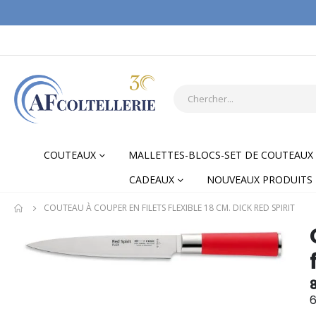
COUTEAUX
MALLETTES-BLOCS-SET DE COUTEAUX
CADEAUX
NOUVEAUX PRODUITS
COUTEAU À COUPER EN FILETS FLEXIBLE 18 CM. DICK RED SPIRIT
Skip
Skip
to
to
the
the
end
begi
of
of
6
the
the