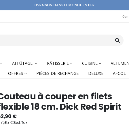
LIVRAISON DANS LE MONDE ENTIER
Con
AFFÛTAGE
PÂTISSERIE
CUISINE
VÊTEME
OFFRES
PIÈCES DE RECHANGE
DELUXE
AFCOLT
Couteau à couper en filets
flexible 18 cm. Dick Red Spirit
nning
82,90 €
7,95 €