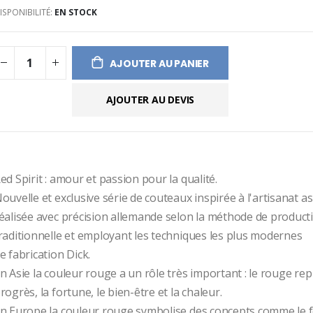
ISPONIBILITÉ:
EN STOCK
ges
ery
AJOUTER AU PANIER
AJOUTER AU DEVIS
ed Spirit : amour et passion pour la qualité.
ouvelle et exclusive série de couteaux inspirée à l'artisanat asi
éalisée avec précision allemande selon la méthode de producti
raditionnelle et employant les techniques les plus modernes
e fabrication Dick.
n Asie la couleur rouge a un rôle très important : le rouge rep
rogrès, la fortune, le bien-être et la chaleur. 
n Europe la couleur rouge symbolise des concepts comme le feu