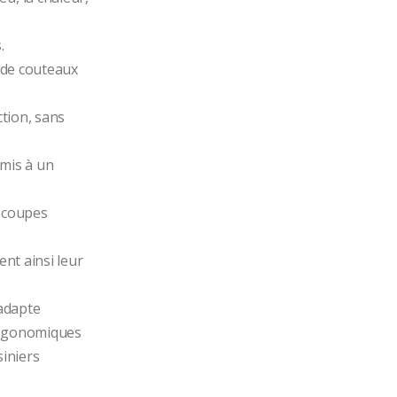
.
 de couteaux 
tion, sans 
mis à un 
 coupes 
nt ainsi leur 
adapte 
ergonomiques 
iniers 