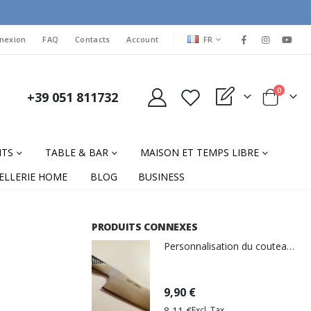
LANGUAGE
nexion
FAQ
Contacts
Account
FR
items
0
+39 051 811732
My Quote
Cart
NTS
TABLE & BAR
MAISON ET TEMPS LIBRE
ELLERIE HOME
BLOG
BUSINESS
PRODUITS CONNEXES
Personnalisation du couteau de gravure laser
9,90 €
8,11 €