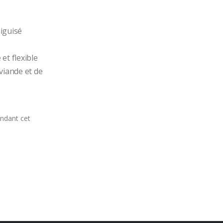
iguisé 
t flexible 
iande et de 
andant cet