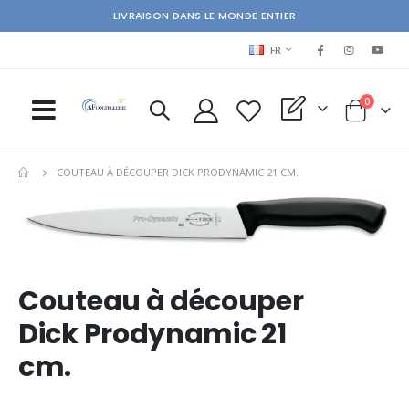
LIVRAISON DANS LE MONDE ENTIER
LANGUAGE
FR
items
0
My Quote
Cart
COUTEAU À DÉCOUPER DICK PRODYNAMIC 21 CM.
Skip
Ski
to
to
the
the
end
beg
of
of
Couteau à découper
the
the
images
im
Dick Prodynamic 21
gallery
gal
cm.