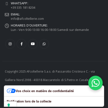
WHATSAPP:
+39 335 181 8204
EMAIL:
info@afcoltellerie.com
HORAIRES D'OUVERTURE:
Lun - Ven 9:00-13:00 16:00-18:00 Samedi sur demande
Copyright 2025 AFcoltellerie S.a.s. di Passarotto Cristina e C. - via
Galliera Nord 2998 - 40018 Maccaretolo di S.Pietro in Casale (BO) -
ITALY P.I. 04230081202 | tel. +39 051 811732 | e-mail:
Vos choix en matière de confidentialité
info@afcoltellerie.com -- Powered by Cosmobile Srl
Notification lors de la collecte