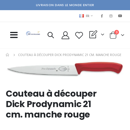
LIVRAISON DANS LE MONDE ENTIER
LANGUAGE
FR
items
0
My Quote
Cart
COUTEAU À DÉCOUPER DICK PRODYNAMIC 21 CM. MANCHE ROUGE
Skip
Ski
to
to
the
the
end
beg
of
of
Couteau à découper
the
the
images
im
Dick Prodynamic 21
gallery
gal
cm. manche rouge