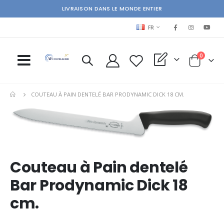
LIVRAISON DANS LE MONDE ENTIER
LANGUAGE
FR
items
0
My Quote
Cart
COUTEAU À PAIN DENTELÉ BAR PRODYNAMIC DICK 18 CM.
Skip
Ski
to
to
the
the
end
beg
of
of
Couteau à Pain dentelé
the
the
images
im
Bar Prodynamic Dick 18
gallery
gal
cm.