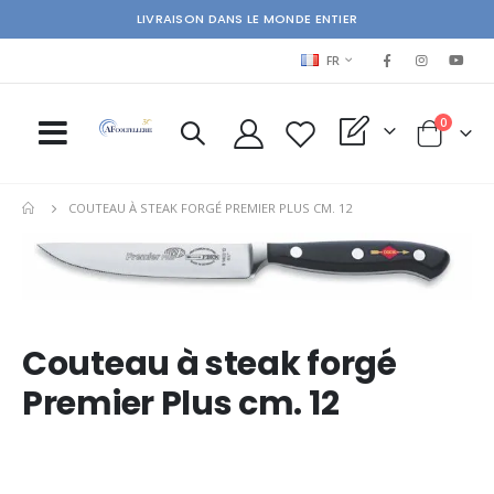
LIVRAISON DANS LE MONDE ENTIER
LANGUAGE
FR
items
0
My Quote
Cart
COUTEAU À STEAK FORGÉ PREMIER PLUS CM. 12
Skip
Ski
to
to
the
the
end
beg
of
of
Couteau à steak forgé
the
the
images
im
Premier Plus cm. 12
gallery
gal