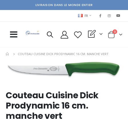
LIVRAISON DANS LE MONDE ENTIER
LANGUAGE
FR
items
0
My Quote
Cart
COUTEAU CUISINE DICK PRODYNAMIC 16 CM. MANCHE VERT
Skip
Ski
to
to
the
the
end
beg
of
of
Couteau Cuisine Dick
the
the
images
im
Prodynamic 16 cm.
gallery
gal
manche vert