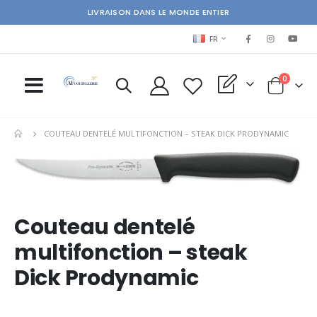
LIVRAISON DANS LE MONDE ENTIER
LANGUAGE
FR
items
0
My Quote
Cart
COUTEAU DENTELÉ MULTIFONCTION – STEAK DICK PRODYNAMIC
Skip
Ski
to
to
the
the
end
beg
of
of
Couteau dentelé
the
the
multifonction – steak
images
im
gallery
gal
Dick Prodynamic