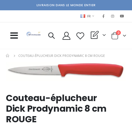
LIVRAISON DANS LE MONDE ENTIER
LANGUAGE
FR
items
0
My Quote
Cart
COUTEAU-ÉPLUCHEUR DICK PRODYNAMIC 8 CM ROUGE
Skip
Ski
to
to
the
the
end
beg
of
of
Couteau-éplucheur
the
the
images
im
Dick Prodynamic 8 cm
gallery
gal
ROUGE