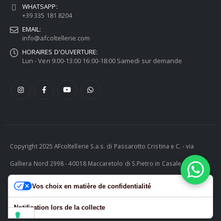
WHATSAPP:
+39 335 181 8204
EMAIL:
info@afcoltellerie.com
HORAIRES D'OUVERTURE:
Lun - Ven 9:00-13:00 16:00-18:00 Samedi sur demande
Copyright 2025 AFcoltellerie S.a.s. di Passarotto Cristina e C. - via
Galliera Nord 2998 - 40018 Maccaretolo di S.Pietro in Casale (BO) -
ITALY P.I. 04230081202 | tel. +39 051 811732 | e-mail:
Vos choix en matière de confidentialité
info@afcoltellerie.com -- Powered by Cosmobile Srl
Notification lors de la collecte