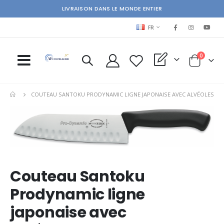
LIVRAISON DANS LE MONDE ENTIER
LANGUAGE
FR
items
0
My Quote
Cart
COUTEAU SANTOKU PRODYNAMIC LIGNE JAPONAISE AVEC ALVÉOLES
Skip
Ski
to
to
the
the
end
beg
of
of
the
the
Couteau Santoku
images
im
gallery
gal
Prodynamic ligne
japonaise avec