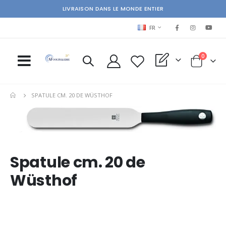
LIVRAISON DANS LE MONDE ENTIER
LANGUAGE
FR
items
0
My Quote
Cart
SPATULE CM. 20 DE WÜSTHOF
Skip
Ski
to
to
the
the
end
beg
of
of
Spatule cm. 20 de
the
the
images
im
Wüsthof
gallery
gal