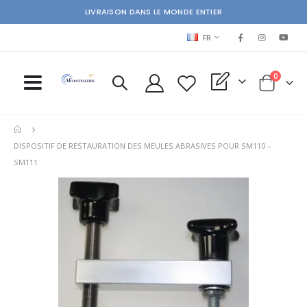
LIVRAISON DANS LE MONDE ENTIER
LANGUAGE
FR
items
0
My Quote
Cart
DISPOSITIF DE RESTAURATION DES MEULES ABRASIVES POUR SM110 –
SM111
Skip
Ski
to
to
the
the
end
beg
of
of
the
the
images
im
gallery
gal