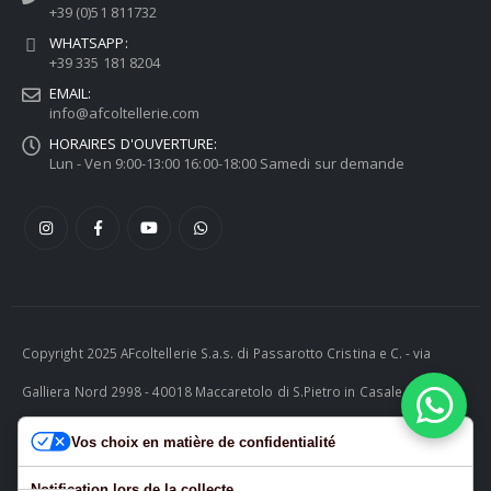
+39 (0)51 811732
WHATSAPP:
+39 335 181 8204
EMAIL:
info@afcoltellerie.com
HORAIRES D'OUVERTURE:
Lun - Ven 9:00-13:00 16:00-18:00 Samedi sur demande
Copyright 2025 AFcoltellerie S.a.s. di Passarotto Cristina e C. - via
Galliera Nord 2998 - 40018 Maccaretolo di S.Pietro in Casale (BO) -
ITALY P.I. 04230081202 | tel. +39 051 811732 | e-mail:
Vos choix en matière de confidentialité
info@afcoltellerie.com -- Powered by Cosmobile Srl
Notification lors de la collecte