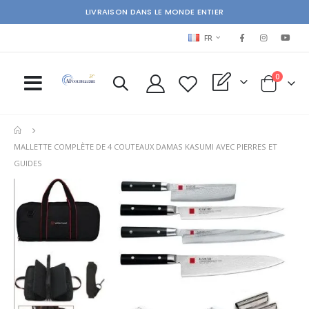
LIVRAISON DANS LE MONDE ENTIER
LANGUAGE
FR
items
0
My Quote
Cart
MALLETTE COMPLÈTE DE 4 COUTEAUX DAMAS KASUMI AVEC PIERRES ET
GUIDES
Skip
Ski
to
to
the
the
end
beg
of
of
the
the
images
im
gallery
gal