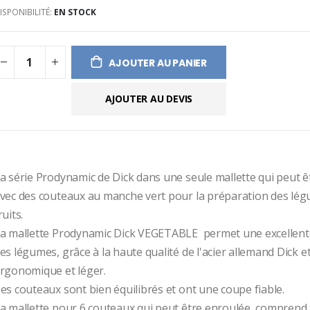
ISPONIBILITÉ:
EN STOCK
ges
ery
AJOUTER AU PANIER
AJOUTER AU DEVIS
a série Prodynamic de Dick dans une seule mallette qui peut êt
vec des couteaux au manche vert pour la préparation des légu
ruits.
a mallette Prodynamic Dick VEGETABLE  permet une excellent
es légumes, grâce à la haute qualité de l'acier allemand Dick e
rgonomique et léger.
es couteaux sont bien équilibrés et ont une coupe fiable.
a mallette pour 6 couteaux qui peut être enroulée  comprend 