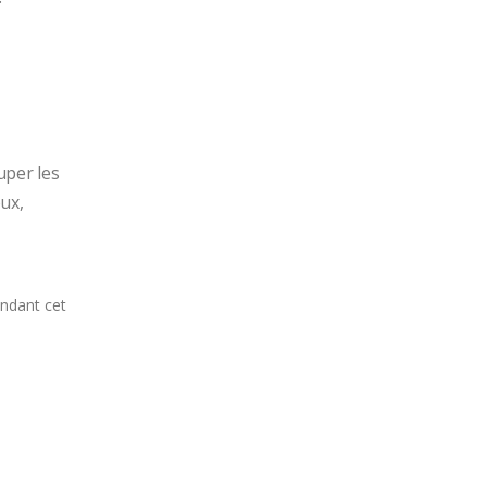
per les 
,  
andant cet