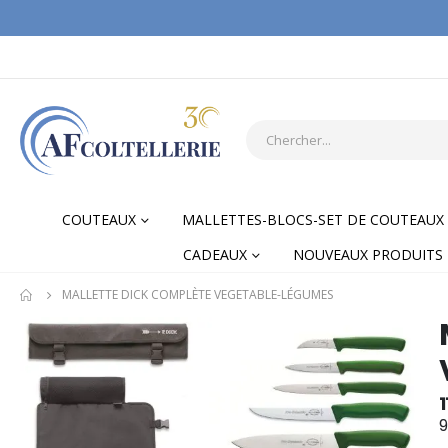
COUTEAUX
MALLETTES-BLOCS-SET DE COUTEAUX
CADEAUX
NOUVEAUX PRODUITS
MALLETTE DICK COMPLÈTE VEGETABLE-LÉGUMES
Skip
Skip
to
to
the
the
end
begi
1
of
of
9
the
the