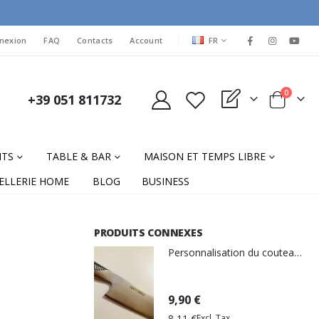
LANGUAGE
nexion
FAQ
Contacts
Account
FR
items
0
+39 051 811732
My Quote
Cart
NTS
TABLE & BAR
MAISON ET TEMPS LIBRE
ELLERIE HOME
BLOG
BUSINESS
PRODUITS CONNEXES
Personnalisation du couteau de gravure laser
9,90 €
8,11 €