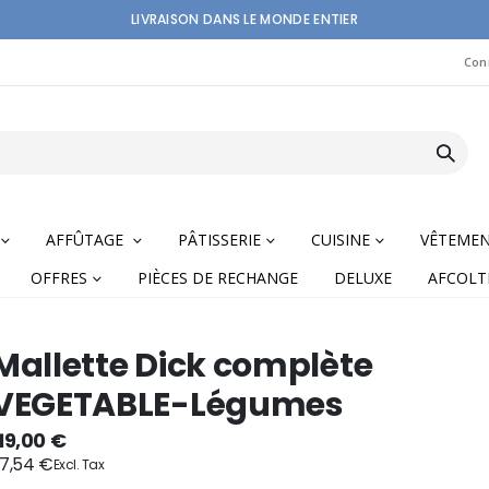
LIVRAISON DANS LE MONDE ENTIER
Con
AFFÛTAGE
PÂTISSERIE
CUISINE
VÊTEME
OFFRES
PIÈCES DE RECHANGE
DELUXE
AFCOLT
Mallette Dick complète
VEGETABLE-Légumes
nning
19,00 €
7,54 €