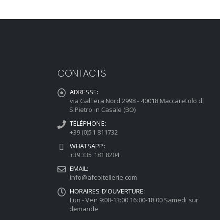
CONTACTS
ADRESSE:
via Galliera Nord 2998 - 40018 Maccaretolo di
S.Pietro in Casale (BO)
TÉLÉPHONE:
+39 (0)51 811732
WHATSAPP:
+39 335 181 8204
EMAIL:
info@afcoltellerie.com
HORAIRES D'OUVERTURE:
Lun - Ven 9:00-13:00 16:00-18:00 Samedi sur
demande