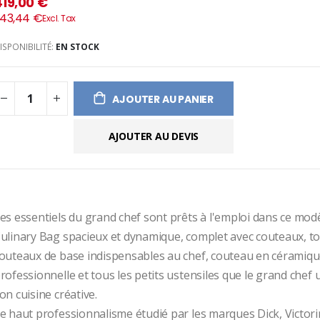
419,00 €
ges
43,44 €
ery
ISPONIBILITÉ:
EN STOCK
AJOUTER AU PANIER
AJOUTER AU DEVIS
es essentiels du grand chef sont prêts à l'emploi dans ce modè
ulinary Bag spacieux et dynamique, complet avec couteaux, tou
outeaux de base indispensables au chef, couteau en céramique
rofessionnelle et tous les petits ustensiles que le grand chef ut
on cuisine créative.
e haut professionnalisme étudié par les marques Dick, Victorin