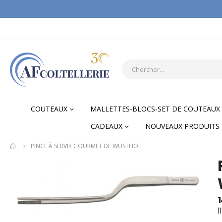
COUTEAUX
MALLETTES-BLOCS-SET DE COUTEAUX
CADEAUX
NOUVEAUX PRODUITS
PINCE À SERVIR GOURMET DE WUSTHOF
Skip
Skip
to
to
the
the
end
begi
of
of
1
the
the