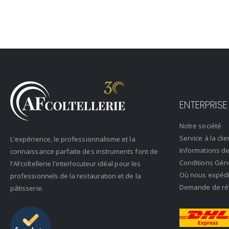
ENTERPRISE
Notre société
Service à la clie
L'expérience, le professionnalisme et la
Informations de
connaissance parfaite des instruments font de
Conditions Gén
l'AFcoltellerie l'interlocuteur idéal pour les
Où nous expéd
professionnels de la restauration et de la
Demande de rétr
pâtisserie.