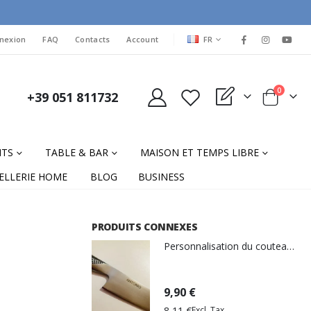
LANGUAGE
nexion
FAQ
Contacts
Account
FR
items
0
+39 051 811732
My Quote
Cart
NTS
TABLE & BAR
MAISON ET TEMPS LIBRE
ELLERIE HOME
BLOG
BUSINESS
PRODUITS CONNEXES
Personnalisation du couteau de gravure laser
9,90 €
8,11 €