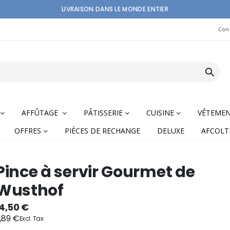
LIVRAISON DANS LE MONDE ENTIER
Con
AFFÛTAGE
PÂTISSERIE
CUISINE
VÊTEME
OFFRES
PIÈCES DE RECHANGE
DELUXE
AFCOLT
Pince à servir Gourmet de
Wusthof
nning
14,50 €
1,89 €