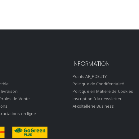
INFORMATION
Points AF_FIDELITY
ntèle
Politique de Condifentialité
 livraison
Politique en Matière de Cookies
érales de Vente
Inscription à la newsletter
ions
AFcoltellerie Business
actations en ligne