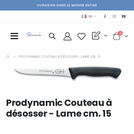
LIVRAISON DANS LE MONDE ENTIER
LANGUAGE
FR
items
0
My Quote
Cart
PRODYNAMIC COUTEAU À DÉSOSSER - LAME CM. 15
Skip
Ski
to
to
the
the
end
beg
of
of
the
the
Prodynamic Couteau à
images
im
gallery
gal
désosser - Lame cm. 15