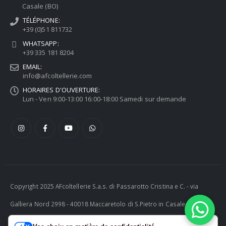
Casale (BO)
TÉLÉPHONE:
+39 (0)51 811732
WHATSAPP:
+39 335 181 8204
EMAIL:
info@afcoltellerie.com
HORAIRES D'OUVERTURE:
Lun - Ven 9:00-13:00 16:00-18:00 Samedi sur demande
Copyright 2025 AFcoltellerie S.a.s. di Passarotto Cristina e C. - via
Galliera Nord 2998 - 40018 Maccaretolo di S.Pietro in Casale (BO) -
ITALY P.I. 04230081202 | tel. +39 051 811732 | e-mail: