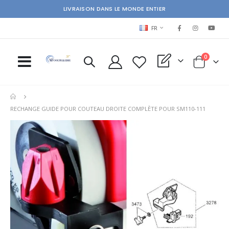
LIVRAISON DANS LE MONDE ENTIER
LANGUAGE
FR
items
0
My Quote
Cart
RECHANGE GUIDE POUR COUTEAU DROITE COMPLÈTE POUR SM110-111
Skip
Ski
to
to
the
the
end
beg
of
of
the
the
images
im
gallery
gal