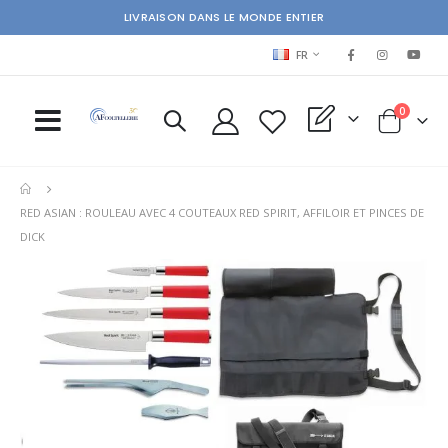
LIVRAISON DANS LE MONDE ENTIER
LANGUAGE
FR
items
0
My Quote
Cart
RED ASIAN : ROULEAU AVEC 4 COUTEAUX RED SPIRIT, AFFILOIR ET PINCES DE
DICK
Skip
Ski
to
to
the
the
end
beg
of
of
the
the
images
im
gallery
gal