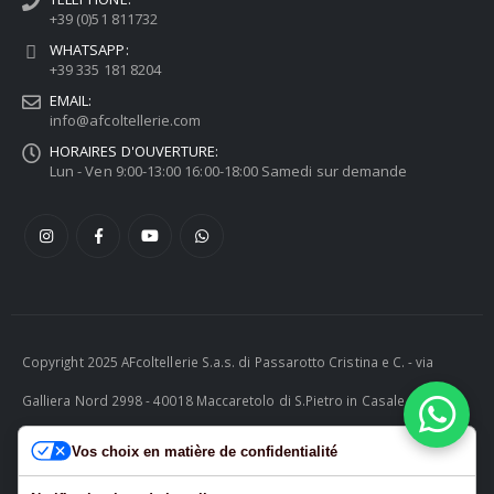
+39 (0)51 811732
WHATSAPP:
+39 335 181 8204
EMAIL:
info@afcoltellerie.com
HORAIRES D'OUVERTURE:
Lun - Ven 9:00-13:00 16:00-18:00 Samedi sur demande
Copyright 2025 AFcoltellerie S.a.s. di Passarotto Cristina e C. - via
Galliera Nord 2998 - 40018 Maccaretolo di S.Pietro in Casale (BO) -
ITALY P.I. 04230081202 | tel. +39 051 811732 | e-mail:
Vos choix en matière de confidentialité
info@afcoltellerie.com -- Powered by Cosmobile Srl