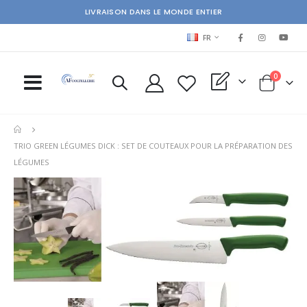
LIVRAISON DANS LE MONDE ENTIER
LANGUAGE
FR
items
0
My Quote
Cart
TRIO GREEN LÉGUMES DICK : SET DE COUTEAUX POUR LA PRÉPARATION DES
LÉGUMES
Skip
Ski
to
to
the
the
end
beg
of
of
the
the
images
im
gallery
gal