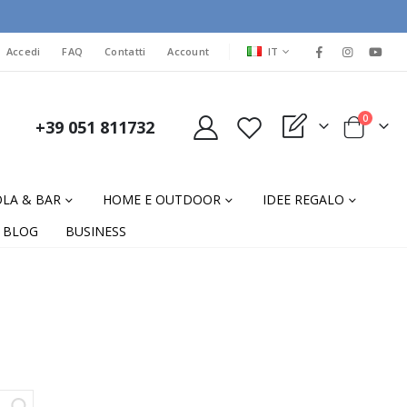
LINGUA
Accedi
FAQ
Contatti
Account
IT
elementi
0
+39 051 811732
My Quote
Cart
LA & BAR
HOME E OUTDOOR
IDEE REGALO
BLOG
BUSINESS