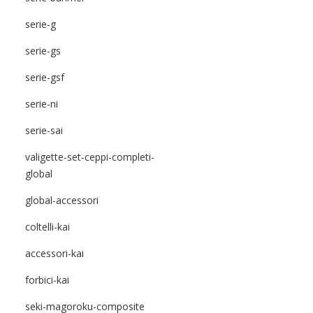
serie-g
serie-gs
serie-gsf
serie-ni
serie-sai
valigette-set-ceppi-completi-
global
global-accessori
coltelli-kai
accessori-kai
forbici-kai
seki-magoroku-composite