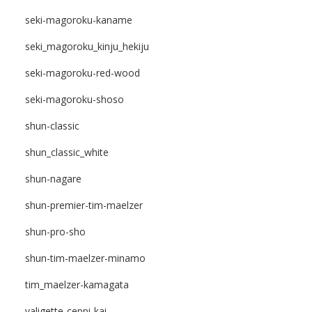
seki-magoroku-kaname
seki_magoroku_kinju_hekiju
seki-magoroku-red-wood
seki-magoroku-shoso
shun-classic
shun_classic_white
shun-nagare
shun-premier-tim-maelzer
shun-pro-sho
shun-tim-maelzer-minamo
tim_maelzer-kamagata
valigette-ceppi-kai