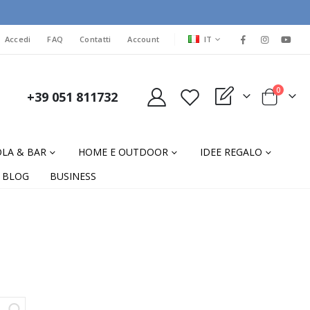
LINGUA
Accedi
FAQ
Contatti
Account
IT
elementi
0
+39 051 811732
My Quote
Cart
LA & BAR
HOME E OUTDOOR
IDEE REGALO
BLOG
BUSINESS