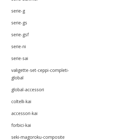
serie-g
serie-gs
serie-gsf
serie-ni
serie-sai
valigette-set-ceppi-completi-
global
global-accessori
coltelli-kai
accessori-kai
forbici-kai
seki-magoroku-composite