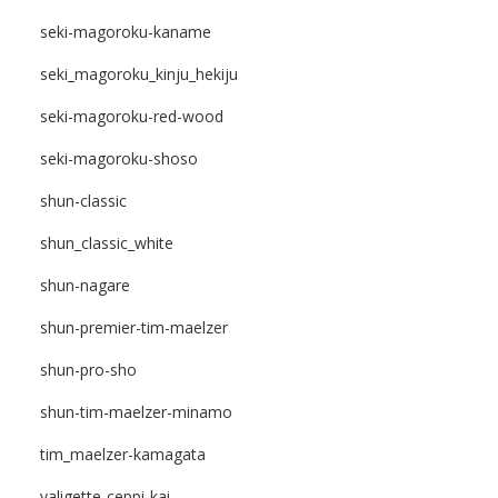
seki-magoroku-kaname
seki_magoroku_kinju_hekiju
seki-magoroku-red-wood
seki-magoroku-shoso
shun-classic
shun_classic_white
shun-nagare
shun-premier-tim-maelzer
shun-pro-sho
shun-tim-maelzer-minamo
tim_maelzer-kamagata
valigette-ceppi-kai